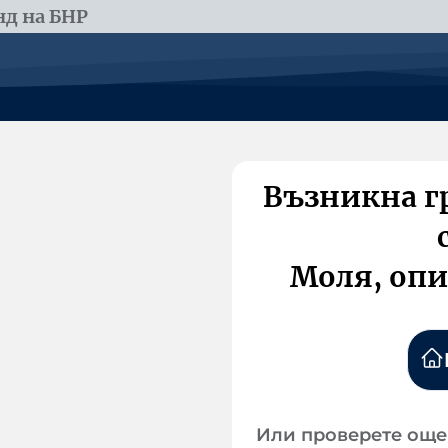
д на БНР
Възникна г
Моля, опи
Или проверете още 