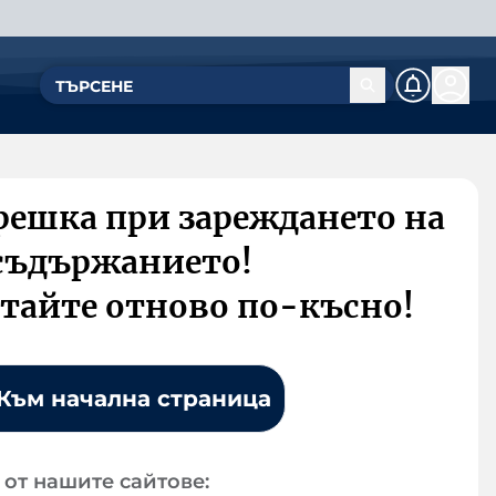
решка при зареждането на
съдържанието!
тайте отново по-късно!
Към начална страница
от нашите сайтове: