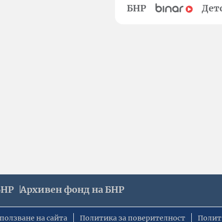
БНР
Дет
БНР
Архивен фонд на БНР
ползване на сайта
Политика за поверителност
Полит