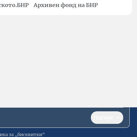
ското.БНР
Архивен фонд на БНР
Нагоре
ика за „бисквитки“