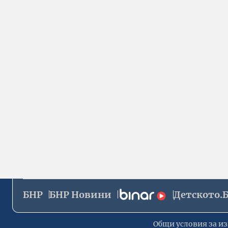
БНР
БНР Новини
Детското.
Общи условия за из