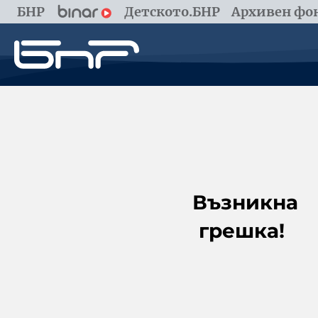
БНР
Детското.БНР
Архивен фон
Възникна
грешка!