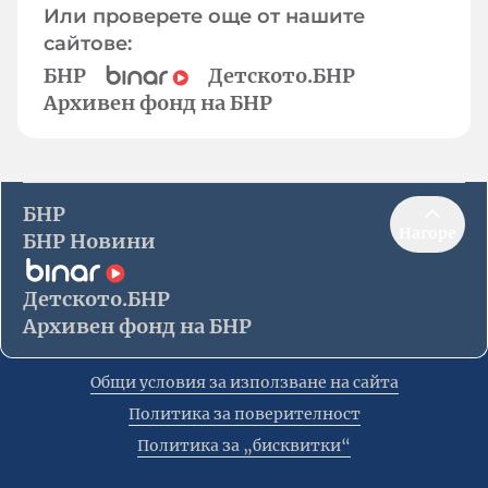
Или проверете още от нашите
сайтове:
БНР
Детското.БНР
Архивен фонд на БНР
БНР
Нагоре
БНР Новини
Детското.БНР
Архивен фонд на БНР
Общи условия за използване на сайта
Политика за поверителност
Политика за „бисквитки“