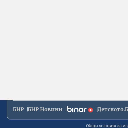
БНР
БНР Новини
Детското.
Общи условия за из