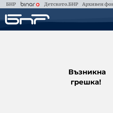
БНР
Детското.БНР
Архивен фон
Възникна
грешка!