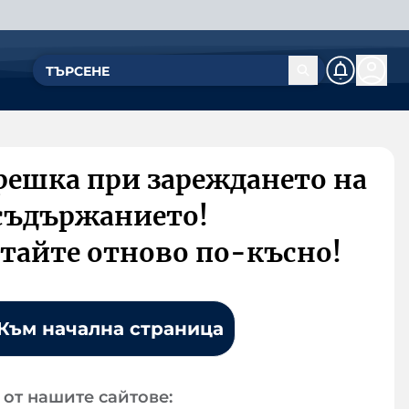
решка при зареждането на
съдържанието!
тайте отново по-късно!
Към начална страница
от нашите сайтове: