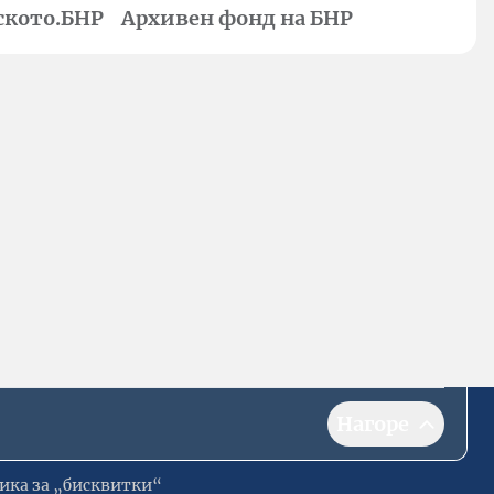
ското.БНР
Архивен фонд на БНР
Нагоре
ика за „бисквитки“