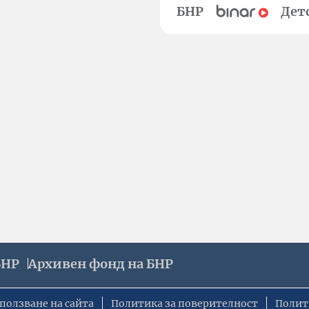
БНР
Дет
БНР
Архивен фонд на БНР
ползване на сайта
Политика за поверителност
Полит