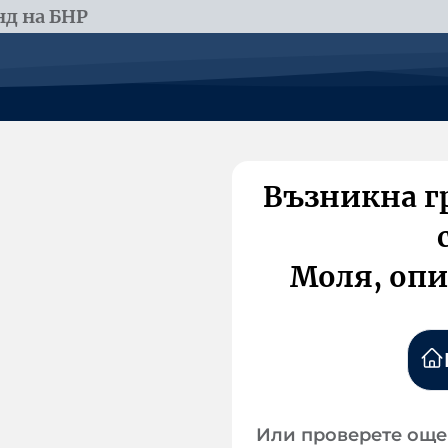
д на БНР
Възникна г
Моля, опи
Или проверете още 