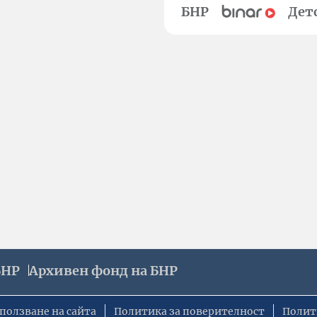
БНР
Дет
БНР
Архивен фонд на БНР
ползване на сайта
Политика за поверителност
Полит