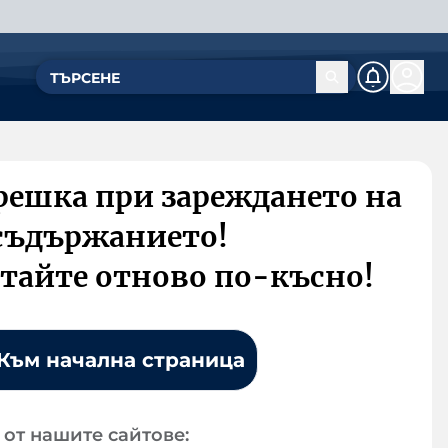
решка при зареждането на
съдържанието!
тайте отново по-късно!
Към начална страница
от нашите сайтове: