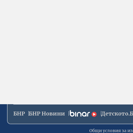
БНР
БНР Новини
Детското.
Общи условия за из