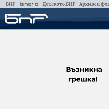
БНР
Детското.БНР
Архивен фон
Възникна
грешка!