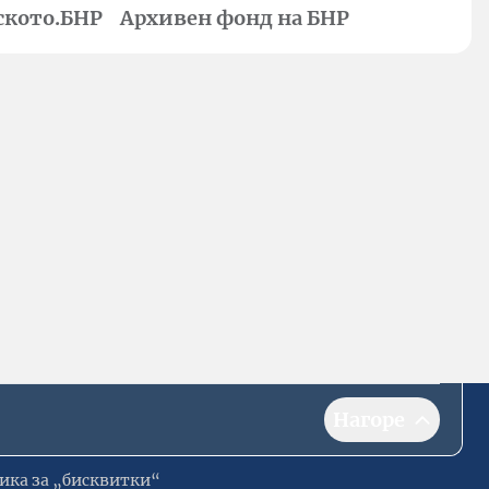
ското.БНР
Архивен фонд на БНР
Нагоре
ика за „бисквитки“