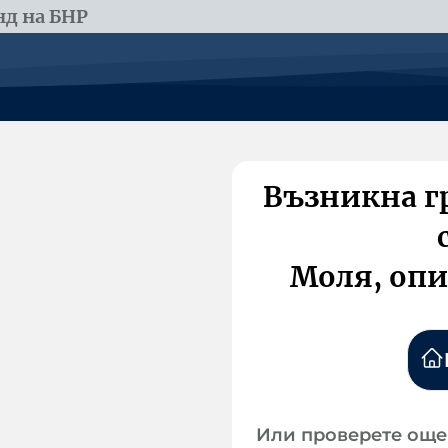
д на БНР
Възникна г
Моля, опи
Или проверете още 