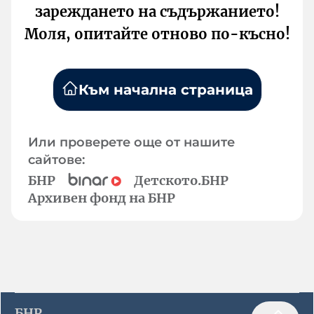
зареждането на съдържанието!
Моля, опитайте отново по-късно!
Към начална страница
Или проверете още от нашите
сайтове:
БНР
Детското.БНР
Архивен фонд на БНР
БНР