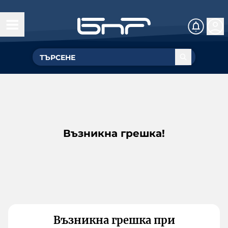
Възникна грешка!
Възникна грешка при