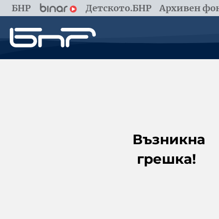
БНР
Детското.БНР
Архивен фон
Възникна
грешка!