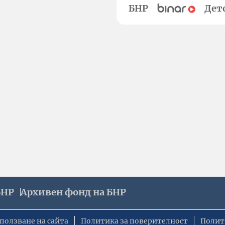
БНР
Дет
БНР
Архивен фонд на БНР
ползване на сайта
Политика за поверителност
Полит