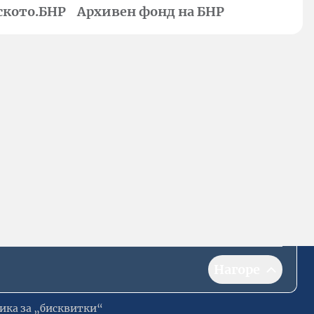
ското.БНР
Архивен фонд на БНР
Нагоре
ика за „бисквитки“