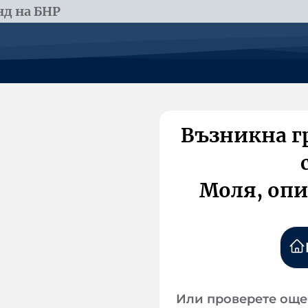
д на БНР
Възникна г
Моля, опи
Или проверете още 