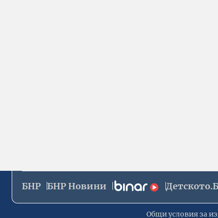
БНР
БНР Новини
Детското.
Общи условия за из