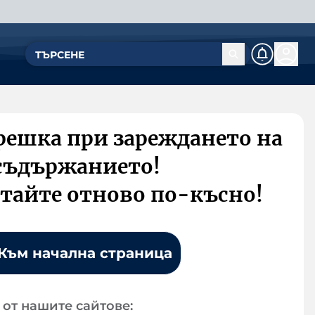
решка при зареждането на
съдържанието!
тайте отново по-късно!
Към начална страница
от нашите сайтове: