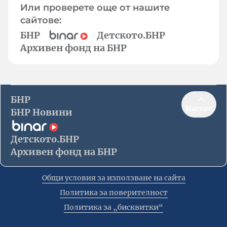
Или проверете още от нашите
сайтове:
БНР
Детското.БНР
Архивен фонд на БНР
БНР
Нагоре
БНР Новини
Детското.БНР
Архивен фонд на БНР
Общи условия за използване на сайта
Политика за поверителност
Политика за „бисквитки“