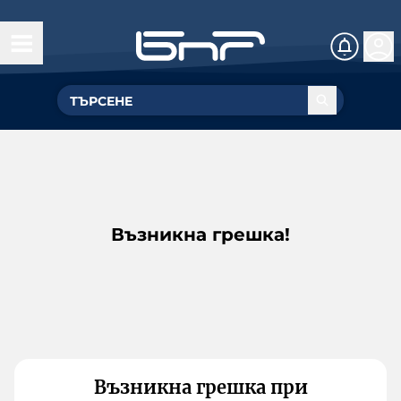
Възникна грешка!
Възникна грешка при