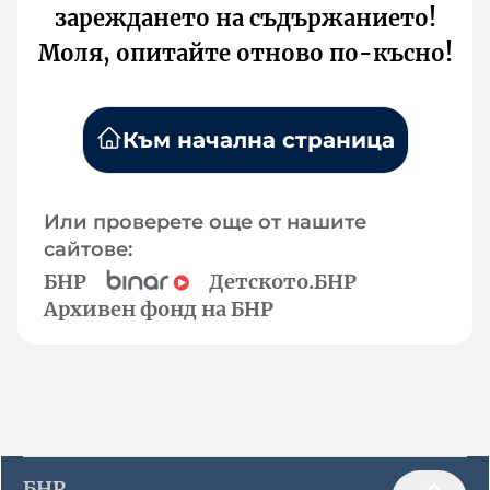
зареждането на съдържанието!
Моля, опитайте отново по-късно!
Към начална страница
Или проверете още от нашите
сайтове:
БНР
Детското.БНР
Архивен фонд на БНР
БНР