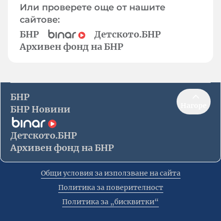
Или проверете още от нашите
сайтове:
БНР
Детското.БНР
Архивен фонд на БНР
БНР
Нагоре
БНР Новини
Детското.БНР
Архивен фонд на БНР
Общи условия за използване на сайта
Политика за поверителност
Политика за „бисквитки“