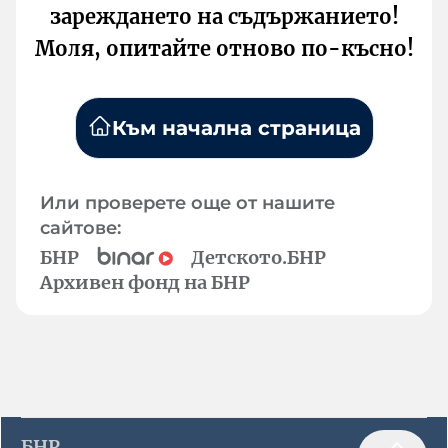
зареждането на съдържанието!
Моля, опитайте отново по-късно!
Към начална страница
Или проверете още от нашите
сайтове:
БНР
Детското.БНР
Архивен фонд на БНР
БНР