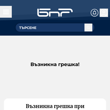
Възникна грешка!
Възникна грешка при