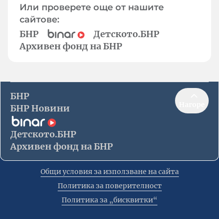
Или проверете още от нашите
сайтове:
БНР
Детското.БНР
Архивен фонд на БНР
БНР
Нагоре
БНР Новини
Детското.БНР
Архивен фонд на БНР
Общи условия за използване на сайта
Политика за поверителност
Политика за „бисквитки“