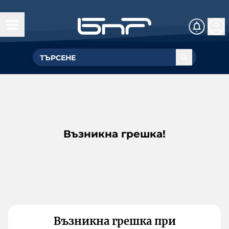
Възникна грешка!
Възникна грешка при