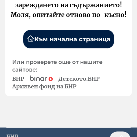
зареждането на съдържанието!
Моля, опитайте отново по-късно!
Към начална страница
Или проверете още от нашите
сайтове:
БНР
Детското.БНР
Архивен фонд на БНР
БНР