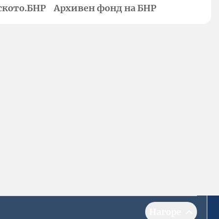
ското.БНР
Архивен фонд на БНР
Нагоре