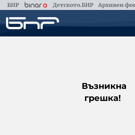
БНР
Детското.БНР
Архивен фон
Възникна
грешка!