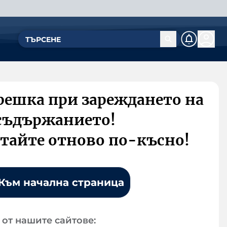
решка при зареждането на
съдържанието!
тайте отново по-късно!
Към начална страница
от нашите сайтове: