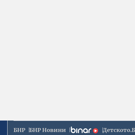
БНР
БНР Новини
Детското.