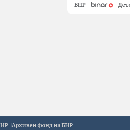
БНР
Дет
БНР
Архивен фонд на БНР