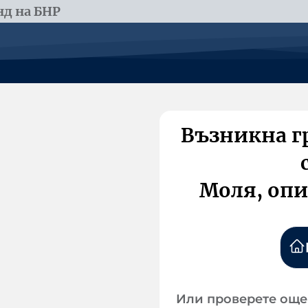
д на БНР
Възникна г
Моля, опи
Или проверете още 