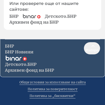
Или проверете още от нашите
сайтове:
БНР
Детското.БНР
Архивен фонд на БНР
БНР
Нагоре
БНР Новини
Детското.БНР
Архивен фонд на БНР
Общи условия за използване на сайта
Политика за поверителност
Политика за „бисквитки“