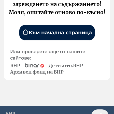
зареждането на съдържанието!
Моля, опитайте отново по-късно!
Към начална страница
Или проверете още от нашите
сайтове:
БНР
Детското.БНР
Архивен фонд на БНР
БНР