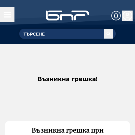
Възникна грешка!
Възникна грешка при