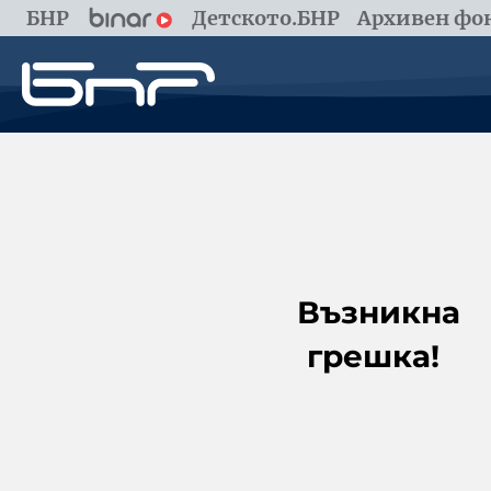
БНР
Детското.БНР
Архивен фон
Възникна
грешка!