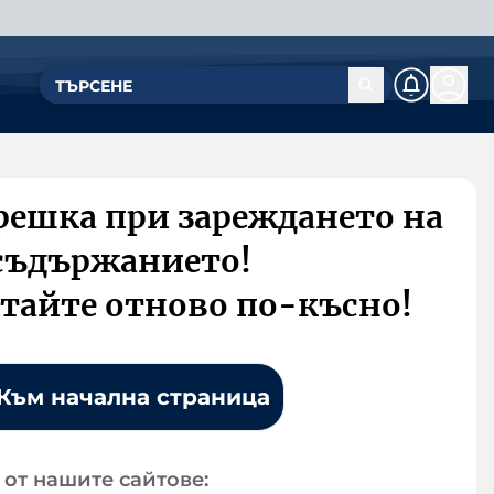
решка при зареждането на
съдържанието!
тайте отново по-късно!
Към начална страница
от нашите сайтове: