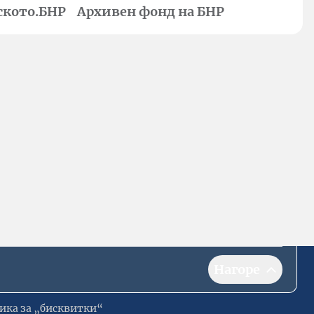
ското.БНР
Архивен фонд на БНР
Нагоре
ика за „бисквитки“