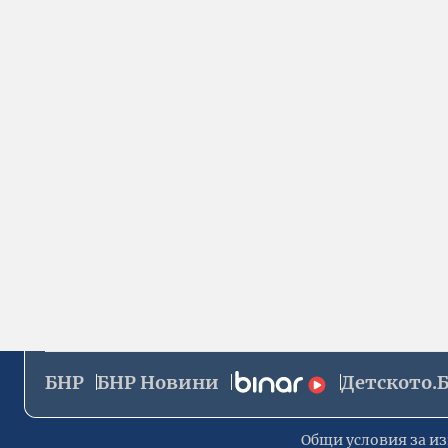
БНР
БНР Новини
Детското.
Общи условия за из