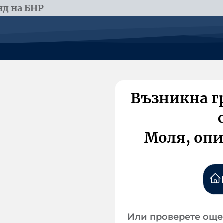
д на БНР
Възникна г
Моля, опи
Или проверете още 