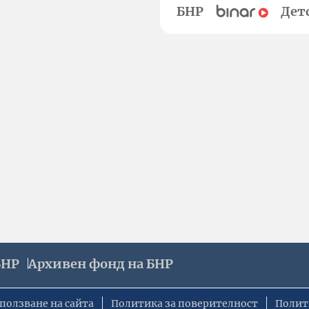
БНР
Дет
БНР
Архивен фонд на БНР
ползване на сайта
Политика за поверителност
Полит