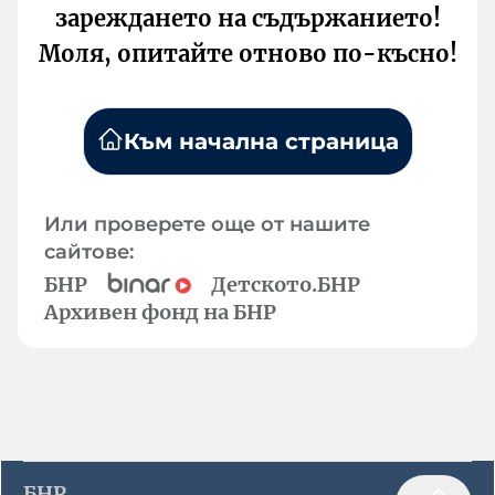
зареждането на съдържанието!
Моля, опитайте отново по-късно!
Към начална страница
Или проверете още от нашите
сайтове:
БНР
Детското.БНР
Архивен фонд на БНР
БНР