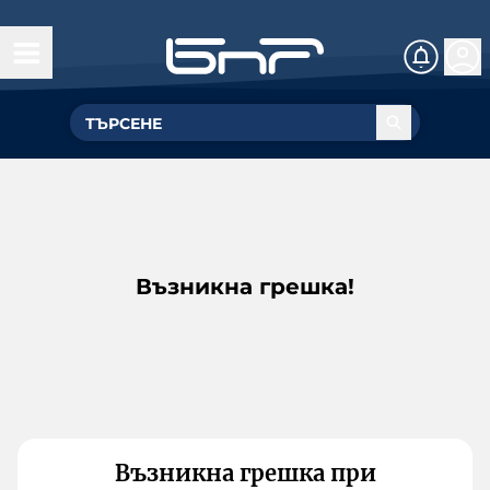
Възникна грешка!
Възникна грешка при