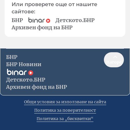
Или проверете още от нашите
сайтове:
БНР
Детското.БНР
Архивен фонд на БНР
БНР
Нагоре
БНР Новини
Детското.БНР
Архивен фонд на БНР
Общи условия за използване на сайта
Политика за поверителност
Политика за „бисквитки“