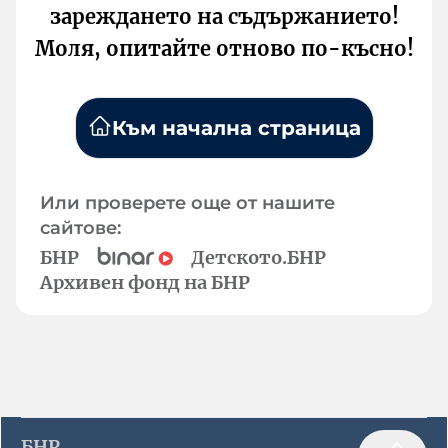
зареждането на съдържанието!
Моля, опитайте отново по-късно!
Към начална страница
Или проверете още от нашите
сайтове:
БНР
Детското.БНР
Архивен фонд на БНР
БНР