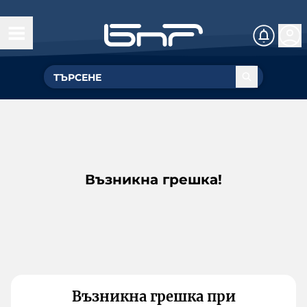
Възникна грешка!
Възникна грешка при