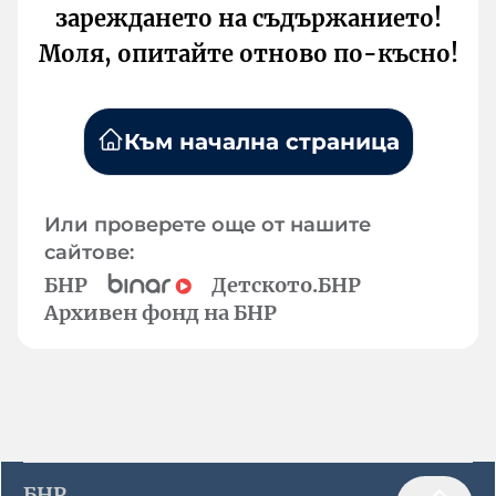
зареждането на съдържанието!
Моля, опитайте отново по-късно!
Към начална страница
Или проверете още от нашите
сайтове:
БНР
Детското.БНР
Архивен фонд на БНР
БНР