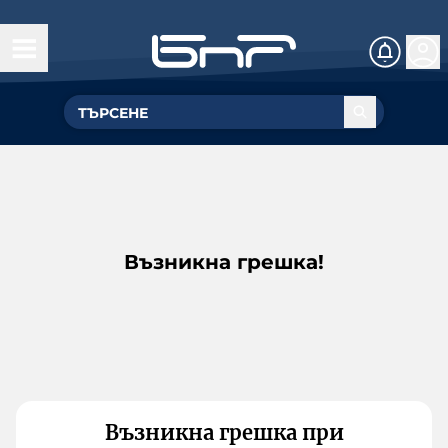
Възникна грешка!
Възникна грешка при