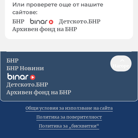
Или проверете още от нашите
сайтове:
БНР
Детското.БНР
Архивен фонд на БНР
БНР
Нагоре
БНР Новини
Детското.БНР
Архивен фонд на БНР
Общи условия за използване на сайта
Политика за поверителност
Политика за „бисквитки“