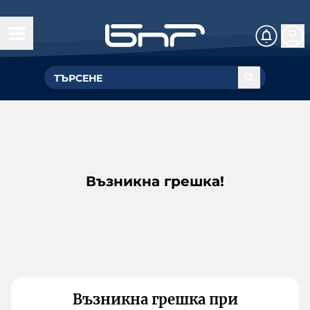
Възникна грешка!
Възникна грешка при