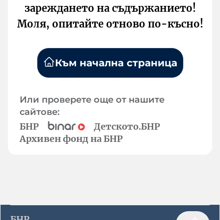
зареждането на съдържанието!
Моля, опитайте отново по-късно!
Към начална страница
Или проверете още от нашите
сайтове:
БНР
Детското.БНР
Архивен фонд на БНР
БНР