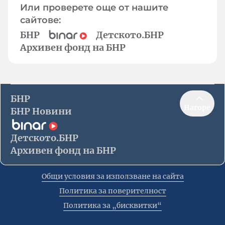
Или проверете още от нашите
сайтове:
БНР
Детското.БНР
Архивен фонд на БНР
БНР
Нагоре
БНР Новини
Детското.БНР
Архивен фонд на БНР
Общи условия за използване на сайта
Политика за поверителност
Политика за „бисквитки“