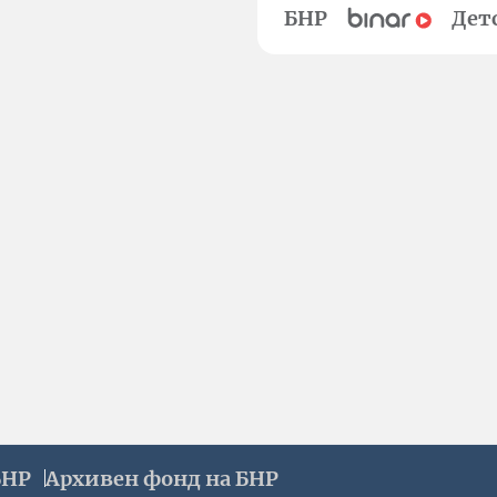
БНР
Дет
БНР
Архивен фонд на БНР