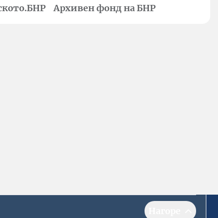
ското.БНР
Архивен фонд на БНР
Нагоре