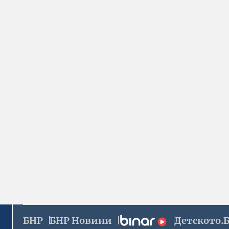
БНР
БНР Новини
Детското.