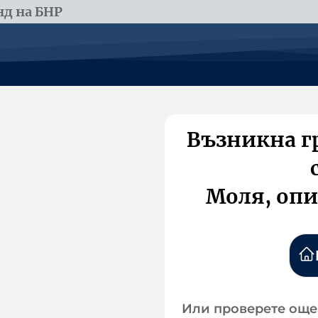
д на БНР
Възникна г
Моля, опи
Или проверете още 