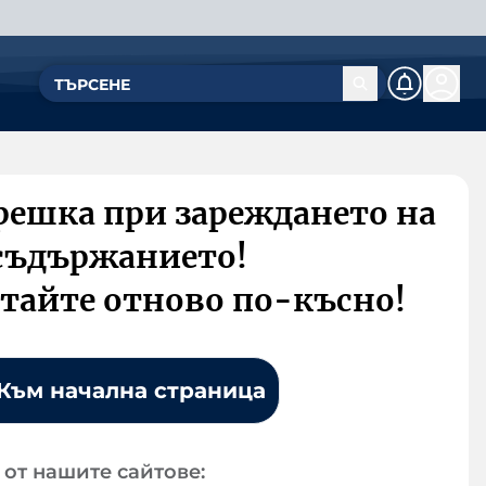
решка при зареждането на
съдържанието!
тайте отново по-късно!
Към начална страница
от нашите сайтове: