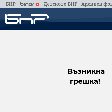
БНР
Детското.БНР
Архивен фон
Възникна
грешка!