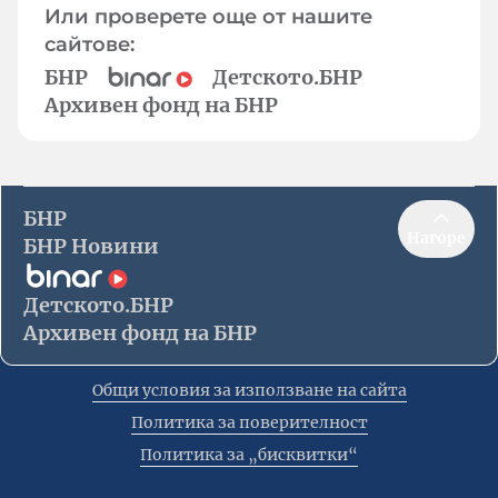
Или проверете още от нашите
сайтове:
БНР
Детското.БНР
Архивен фонд на БНР
БНР
Нагоре
БНР Новини
Детското.БНР
Архивен фонд на БНР
Общи условия за използване на сайта
Политика за поверителност
Политика за „бисквитки“