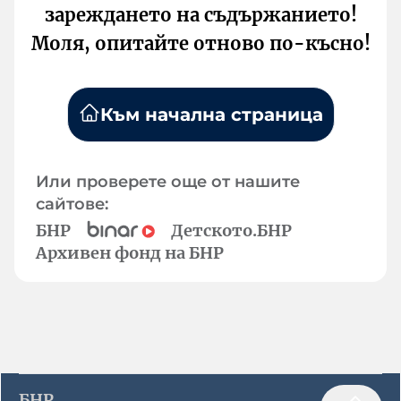
зареждането на съдържанието!
Моля, опитайте отново по-късно!
Към начална страница
Или проверете още от нашите
сайтове:
БНР
Детското.БНР
Архивен фонд на БНР
БНР