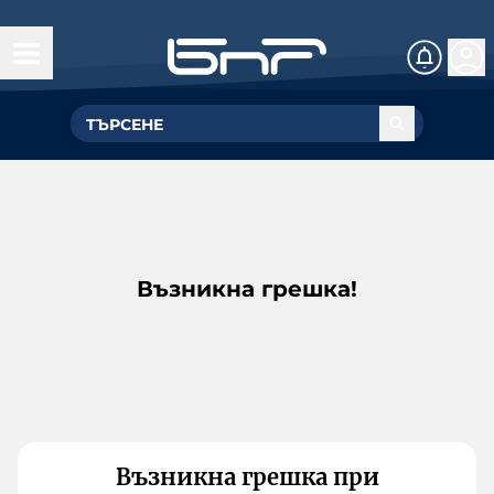
Възникна грешка!
Възникна грешка при