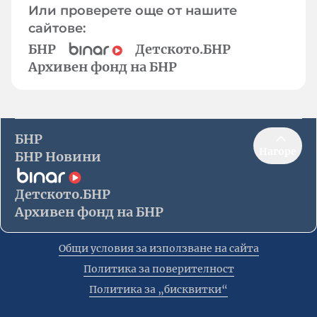
Или проверете още от нашите
сайтове:
БНР
Детското.БНР
Архивен фонд на БНР
БНР
Нагоре
БНР Новини
Детското.БНР
Архивен фонд на БНР
Общи условия за използване на сайта
Политика за поверителност
Политика за „бисквитки“