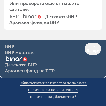
Или проверете още от нашите
сайтове:
БНР
Детското.БНР
Архивен фонд на БНР
БНР
Нагоре
БНР Новини
Детското.БНР
Архивен фонд на БНР
Общи условия за използване на сайта
Политика за поверителност
Политика за „бисквитки“