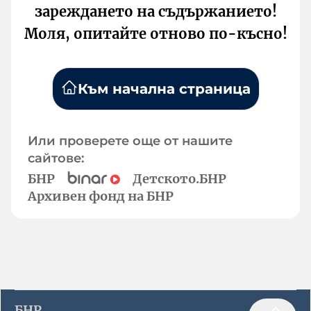
зареждането на съдържанието!
Моля, опитайте отново по-късно!
Към начална страница
Или проверете още от нашите
сайтове:
БНР
Детското.БНР
Архивен фонд на БНР
БНР