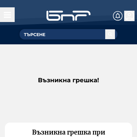
Възникна грешка!
Възникна грешка при