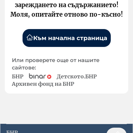
зареждането на съдържанието!
Моля, опитайте отново по-късно!
Към начална страница
Или проверете още от нашите
сайтове:
БНР
Детското.БНР
Архивен фонд на БНР
БНР