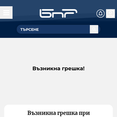
Възникна грешка!
Възникна грешка при