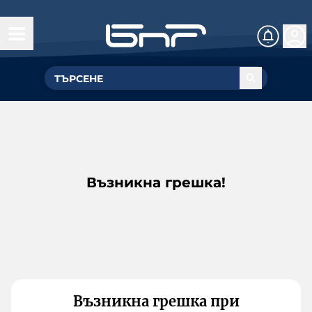
Възникна грешка!
Възникна грешка при