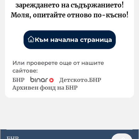
зареждането на съдържанието!
Моля, опитайте отново по-късно!
Към начална страница
Или проверете още от нашите
сайтове:
БНР
Детското.БНР
Архивен фонд на БНР
БНР