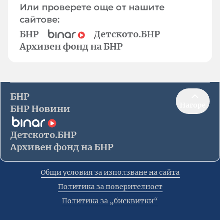
Или проверете още от нашите
сайтове:
БНР
Детското.БНР
Архивен фонд на БНР
БНР
Нагоре
БНР Новини
Детското.БНР
Архивен фонд на БНР
Общи условия за използване на сайта
Политика за поверителност
Политика за „бисквитки“