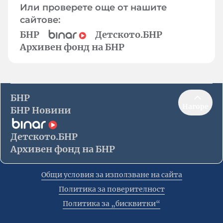
Или проверете още от нашите
сайтове:
БНР
Детското.БНР
Архивен фонд на БНР
БНР
Нагоре
БНР Новини
Детското.БНР
Архивен фонд на БНР
Общи условия за използване на сайта
Политика за поверителност
Политика за „бисквитки“