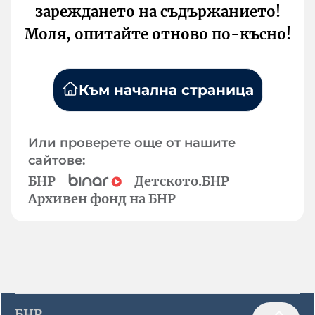
зареждането на съдържанието!
Моля, опитайте отново по-късно!
Към начална страница
Или проверете още от нашите
сайтове:
БНР
Детското.БНР
Архивен фонд на БНР
БНР