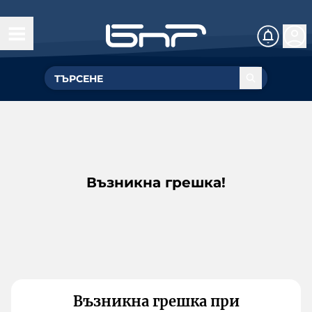
Възникна грешка!
Възникна грешка при