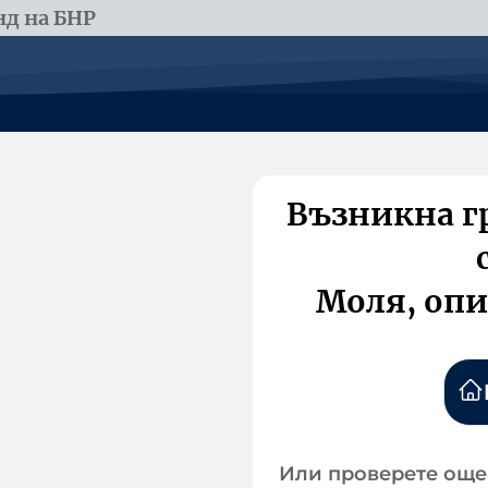
д на БНР
Възникна г
Моля, опи
Или проверете още 