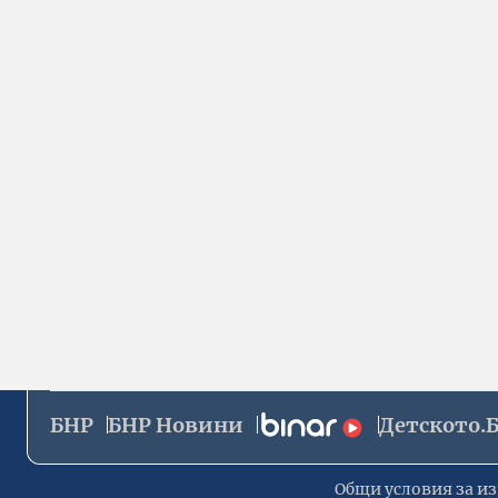
БНР
БНР Новини
Детското.
Общи условия за из