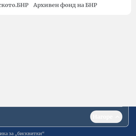
ското.БНР
Архивен фонд на БНР
Нагоре
ика за „бисквитки“