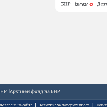
БНР
Дет
БНР
Архивен фонд на БНР
ползване на сайта
Политика за поверителност
Полит