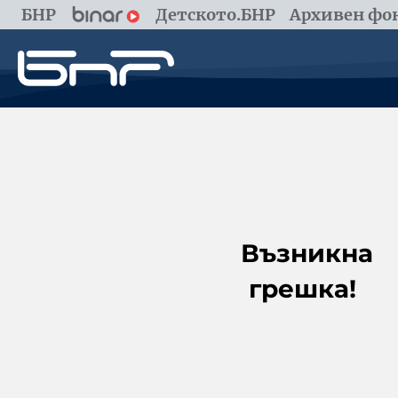
БНР
Детското.БНР
Архивен фон
Възникна
грешка!