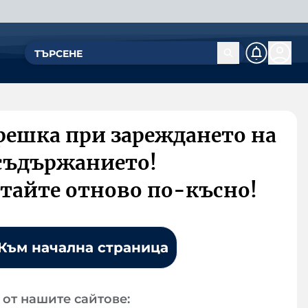
решка при зареждането на
съдържанието!
тайте отново по-късно!
Към начална страница
от нашите сайтове: