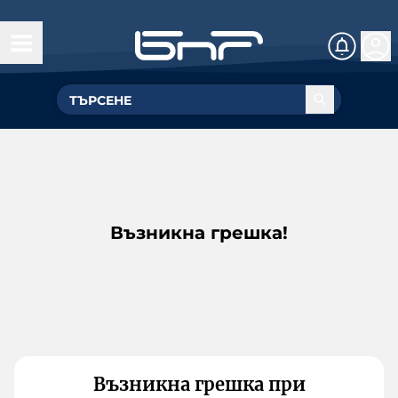
Възникна грешка!
Възникна грешка при