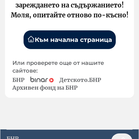
зареждането на съдържанието!
Моля, опитайте отново по-късно!
Към начална страница
Или проверете още от нашите
сайтове:
БНР
Детското.БНР
Архивен фонд на БНР
БНР