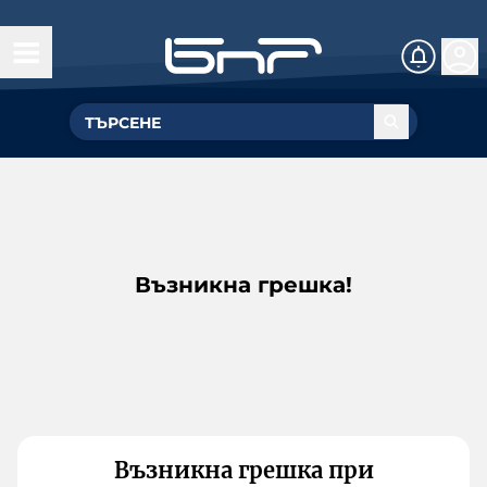
Възникна грешка!
Възникна грешка при