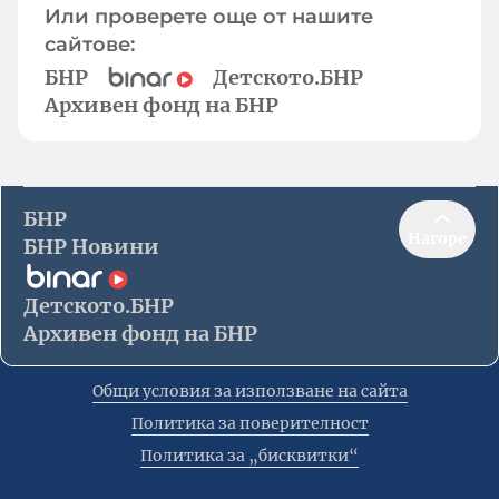
Или проверете още от нашите
сайтове:
БНР
Детското.БНР
Архивен фонд на БНР
БНР
Нагоре
БНР Новини
Детското.БНР
Архивен фонд на БНР
Общи условия за използване на сайта
Политика за поверителност
Политика за „бисквитки“