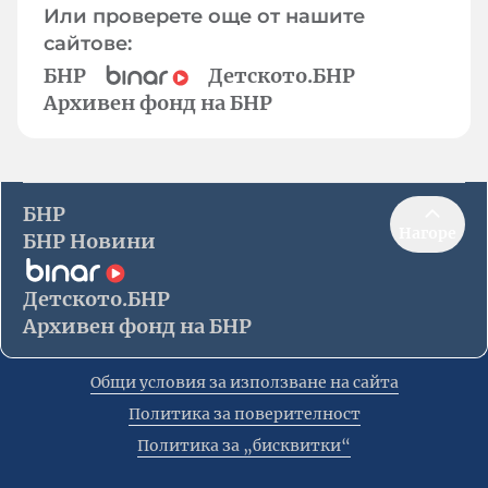
Или проверете още от нашите
сайтове:
БНР
Детското.БНР
Архивен фонд на БНР
БНР
Нагоре
БНР Новини
Детското.БНР
Архивен фонд на БНР
Общи условия за използване на сайта
Политика за поверителност
Политика за „бисквитки“