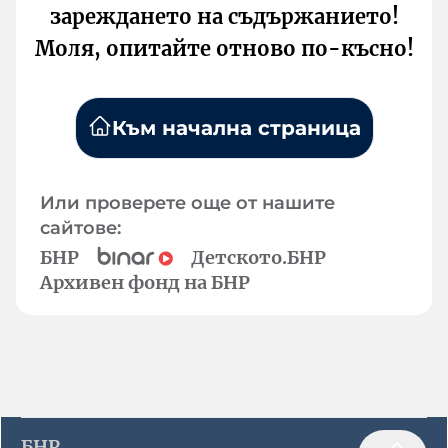
зареждането на съдържанието!
Моля, опитайте отново по-късно!
Към начална страница
Или проверете още от нашите
сайтове:
БНР
Детското.БНР
Архивен фонд на БНР
БНР