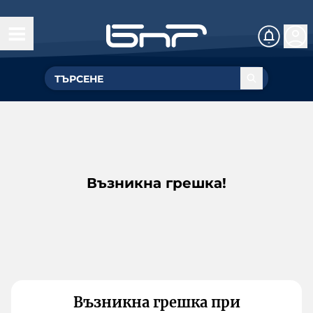
Възникна грешка!
Възникна грешка при