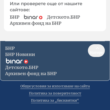
Или проверете още от нашите
сайтове:
БНР
Детското.БНР
Архивен фонд на БНР
БНР
Нагоре
БНР Новини
Детското.БНР
Архивен фонд на БНР
Общи условия за използване на сайта
Политика за поверителност
Политика за „бисквитки“