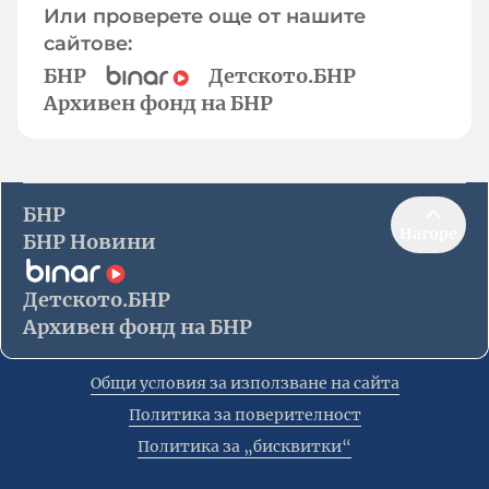
Или проверете още от нашите
сайтове:
БНР
Детското.БНР
Архивен фонд на БНР
БНР
Нагоре
БНР Новини
Детското.БНР
Архивен фонд на БНР
Общи условия за използване на сайта
Политика за поверителност
Политика за „бисквитки“