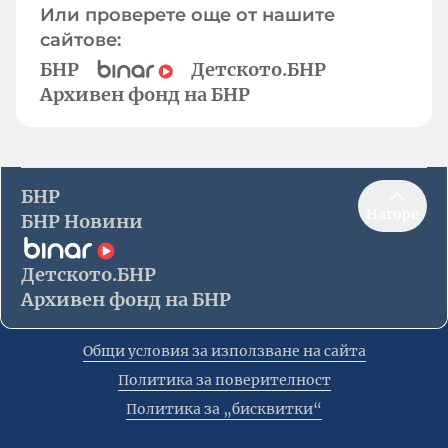
Или проверете още от нашите
сайтове:
БНР
Детското.БНР
Архивен фонд на БНР
БНР
Нагоре
БНР Новини
Детското.БНР
Архивен фонд на БНР
Общи условия за използване на сайта
Политика за поверителност
Политика за „бисквитки“