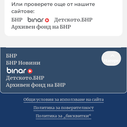
Или проверете още от нашите
сайтове:
БНР
Детското.БНР
Архивен фонд на БНР
БНР
Нагоре
БНР Новини
Детското.БНР
Архивен фонд на БНР
Общи условия за използване на сайта
Политика за поверителност
Политика за „бисквитки“