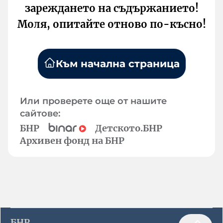
зареждането на съдържанието!
Моля, опитайте отново по-късно!
Към начална страница
Или проверете още от нашите
сайтове:
БНР
Детското.БНР
Архивен фонд на БНР
БНР