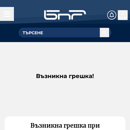
Възникна грешка!
Възникна грешка при