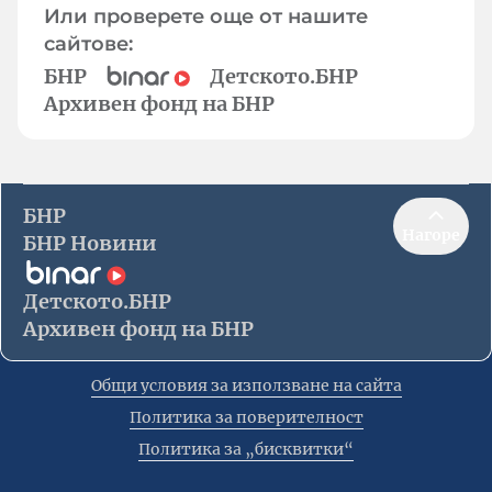
Или проверете още от нашите
сайтове:
БНР
Детското.БНР
Архивен фонд на БНР
БНР
Нагоре
БНР Новини
Детското.БНР
Архивен фонд на БНР
Общи условия за използване на сайта
Политика за поверителност
Политика за „бисквитки“