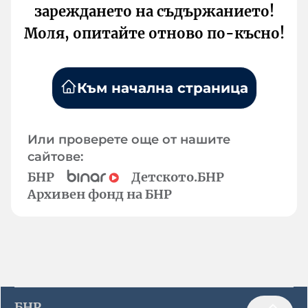
зареждането на съдържанието!
Моля, опитайте отново по-късно!
Към начална страница
Или проверете още от нашите
сайтове:
БНР
Детското.БНР
Архивен фонд на БНР
БНР