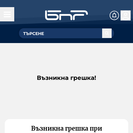
Възникна грешка!
Възникна грешка при