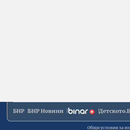
БНР
БНР Новини
Детското.
Общи условия за из