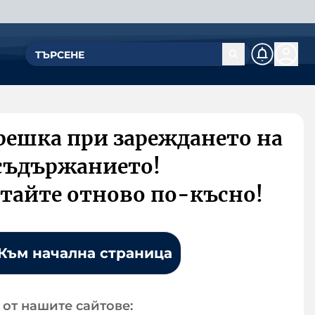
решка при зареждането на
съдържанието!
тайте отново по-късно!
Към начална страница
от нашите сайтове: