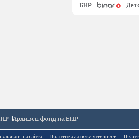
БНР
Дет
БНР
Архивен фонд на БНР
ползване на сайта
Политика за поверителност
Полит