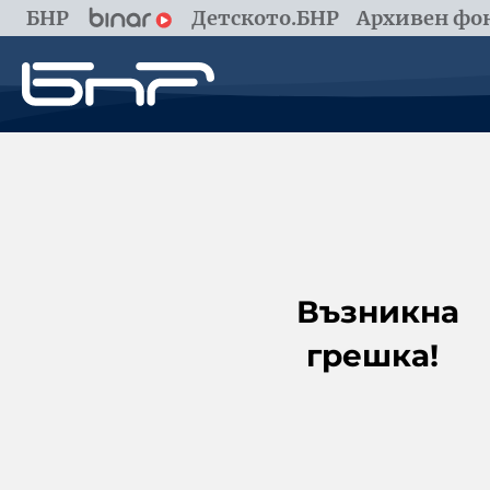
БНР
Детското.БНР
Архивен фон
Възникна
грешка!