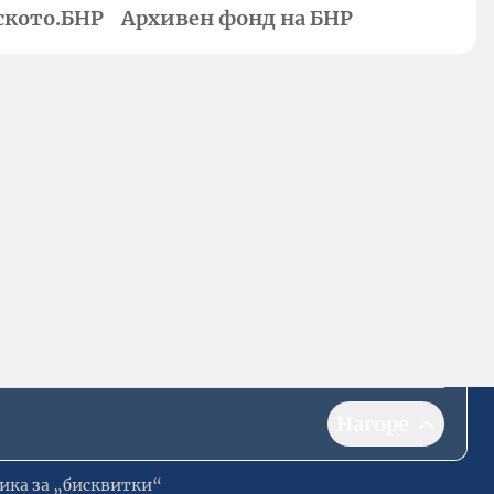
ското.БНР
Архивен фонд на БНР
Нагоре
ика за „бисквитки“