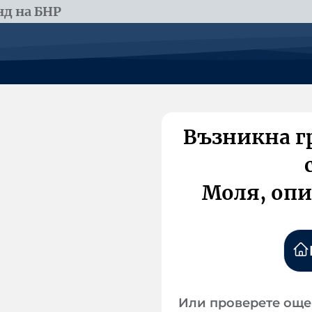
д на БНР
Възникна г
Моля, опи
Или проверете още 