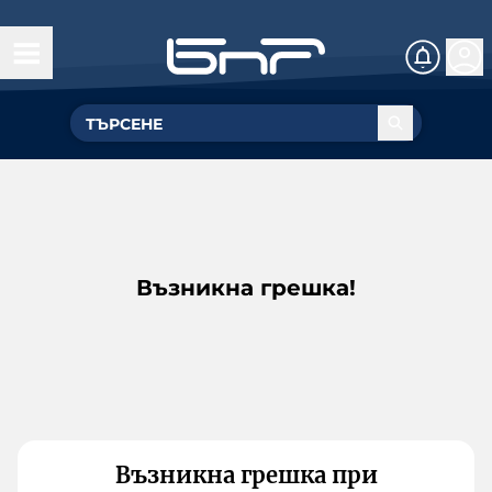
Възникна грешка!
Възникна грешка при