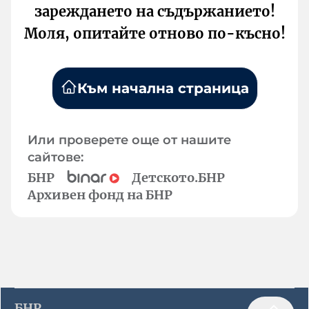
зареждането на съдържанието!
Моля, опитайте отново по-късно!
Към начална страница
Или проверете още от нашите
сайтове:
БНР
Детското.БНР
Архивен фонд на БНР
БНР