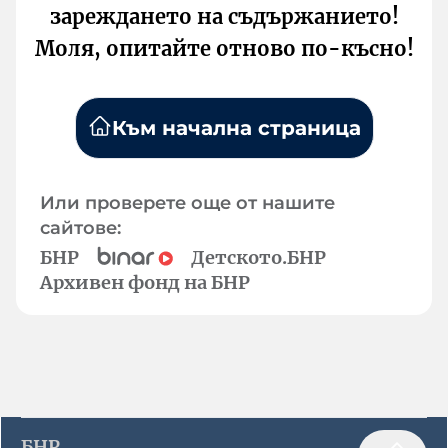
зареждането на съдържанието!
Моля, опитайте отново по-късно!
Към начална страница
Или проверете още от нашите
сайтове:
БНР
Детското.БНР
Архивен фонд на БНР
БНР