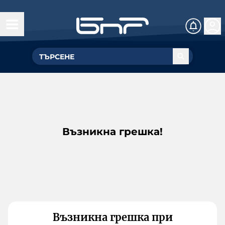
Възникна грешка!
Възникна грешка при